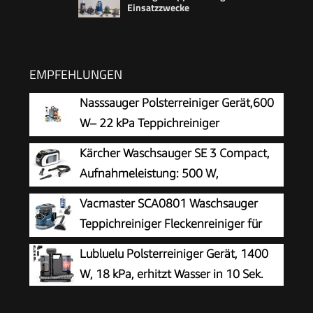
Einsatzzwecke
EMPFEHLUNGEN
Nasssauger Polsterreiniger Gerät,600
W– 22 kPa Teppichreiniger
Waschsauger
Kärcher Waschsauger SE 3 Compact,
Aufnahmeleistung: 500 W,
Frischwassertank: 1,7 l, Fläche: 2,76
Vacmaster SCA0801 Waschsauger
m2, Gewicht: 4,1 kg, Sprühsaugschlauch,
Teppichreiniger Fleckenreiniger für
Waschpolsterdüse und Waschfugendüse, Weiß
Teppiche, Vorleger, Polster, Treppen
Lubluelu Polsterreiniger Gerät, 1400
und Autos | Nass-Trocken-Sauger Starke
W, 18 kPa, erhitzt Wasser in 10 Sek.
Saugkraft Wasser Waschen Dekontamination |
800 W