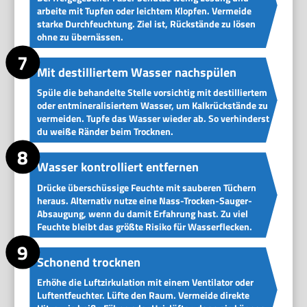
arbeite mit Tupfen oder leichtem Klopfen. Vermeide
starke Durchfeuchtung. Ziel ist, Rückstände zu lösen
ohne zu übernässen.
Mit destilliertem Wasser nachspülen
Spüle die behandelte Stelle vorsichtig mit destilliertem
oder entmineralisiertem Wasser, um Kalkrückstände zu
vermeiden. Tupfe das Wasser wieder ab. So verhinderst
du weiße Ränder beim Trocknen.
Wasser kontrolliert entfernen
Drücke überschüssige Feuchte mit sauberen Tüchern
heraus. Alternativ nutze eine Nass-Trocken-Sauger-
Absaugung, wenn du damit Erfahrung hast. Zu viel
Feuchte bleibt das größte Risiko für Wasserflecken.
Schonend trocknen
Erhöhe die Luftzirkulation mit einem Ventilator oder
Luftentfeuchter. Lüfte den Raum. Vermeide direkte