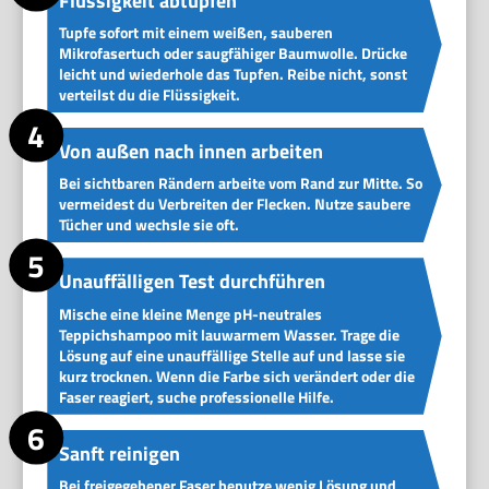
Flüssigkeit abtupfen
Tupfe sofort mit einem weißen, sauberen
Mikrofasertuch oder saugfähiger Baumwolle. Drücke
leicht und wiederhole das Tupfen. Reibe nicht, sonst
verteilst du die Flüssigkeit.
Von außen nach innen arbeiten
Bei sichtbaren Rändern arbeite vom Rand zur Mitte. So
vermeidest du Verbreiten der Flecken. Nutze saubere
Tücher und wechsle sie oft.
Unauffälligen Test durchführen
Mische eine kleine Menge pH-neutrales
Teppichshampoo mit lauwarmem Wasser. Trage die
Lösung auf eine unauffällige Stelle auf und lasse sie
kurz trocknen. Wenn die Farbe sich verändert oder die
Faser reagiert, suche professionelle Hilfe.
Sanft reinigen
Bei freigegebener Faser benutze wenig Lösung und