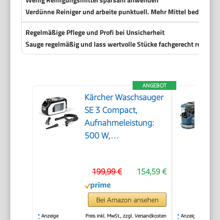
Verdünne Reiniger und arbeite punktuell. Mehr Mittel bedeutet 
Regelmäßige Pflege und Profi bei Unsicherheit
Sauge regelmäßig und lass wertvolle Stücke fachgerecht reinige
ANGEBOT
Kärcher Waschsauger
SE 3 Compact,
Aufnahmeleistung:
500 W,
Frischwassertank: 1,7
l, Fläche: 2,76 m2,
199,99 €
154,59 €
Gewicht: 4,1 kg,
Sprühsaugschlauch,
Waschpolsterdüse
Bei Amazon ansehen
und Waschfugendüse,
*
Anzeige
Preis inkl. MwSt., zzgl. Versandkosten
*
Anzeige