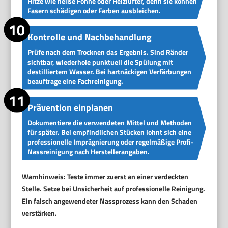
Hitze wie heiße Föhne oder Heizlüfter, denn sie können
Fasern schädigen oder Farben ausbleichen.
Kontrolle und Nachbehandlung
Prüfe nach dem Trocknen das Ergebnis. Sind Ränder
sichtbar, wiederhole punktuell die Spülung mit
destilliertem Wasser. Bei hartnäckigen Verfärbungen
beauftrage eine Fachreinigung.
Prävention einplanen
Dokumentiere die verwendeten Mittel und Methoden
für später. Bei empfindlichen Stücken lohnt sich eine
professionelle Imprägnierung oder regelmäßige Profi-
Nassreinigung nach Herstellerangaben.
Warnhinweis:
Teste immer zuerst an einer verdeckten
Stelle. Setze bei Unsicherheit auf professionelle Reinigung.
Ein falsch angewendeter Nassprozess kann den Schaden
verstärken.