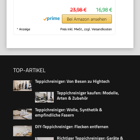
23,98 €
16,98 €
Bei Amazon ansehen
*
Anzeige
Preis inkl. MwSt., zzgl. Versandkosten
TOP-ARTIKEL
Teppichreiniger: Von Besen zu Hightech
Teppichreiniger kaufen: Modelle,
Arten & Zubehör
Teppichreiniger: Wolle, Synthetik &
empfindliche Fasern
DIY-Teppichreiniger: Flecken entfernen
Richtiger Teppichreiniger: Geräte &