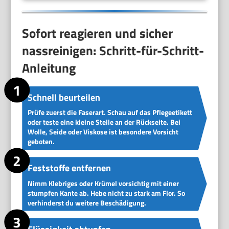
Sofort reagieren und sicher
nassreinigen: Schritt-für-Schritt-
Anleitung
Schnell beurteilen
Prüfe zuerst die Faserart. Schau auf das Pflegeetikett
oder teste eine kleine Stelle an der Rückseite. Bei
Wolle, Seide oder Viskose ist besondere Vorsicht
geboten.
Feststoffe entfernen
Nimm Klebriges oder Krümel vorsichtig mit einer
stumpfen Kante ab. Hebe nicht zu stark am Flor. So
verhinderst du weitere Beschädigung.