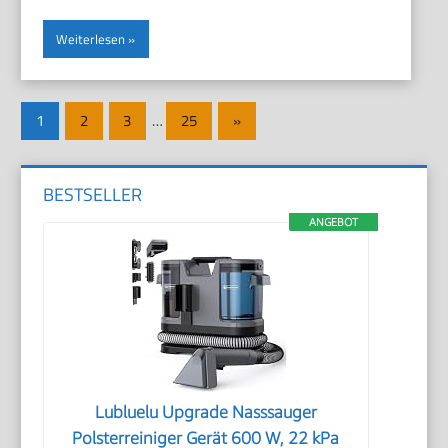
Weiterlesen
Seitennummerierung
Nächste
1
2
3
…
25
»
der
Beiträge
Beiträge
BESTSELLER
ANGEBOT
Lubluelu Upgrade Nasssauger
Polsterreiniger Gerät 600 W, 22 kPa