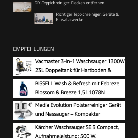
DIY-Teppichreiniger: Flecken entfernen
Richtiger Teppichreiniger: Geräte &
Einsatzzwecke
EMPFEHLUNGEN
Vacmaster 3-in-1 Waschsauger 1300W
23L Doppeltank für Hartboden &
Teppich
BISSELL Wash & Refresh mit Febreze
Blossom & Breeze 1,5 l 1078N
Media Evolution Polsterreiniger Gerät
und Nassauger – Kompakter
Teppichreiniger und Textilreiniger –
Kärcher Waschsauger SE 3 Compact,
Waschsauger für Teppich, Polster Autositze &
Aufnahmeleistung: 500 W,