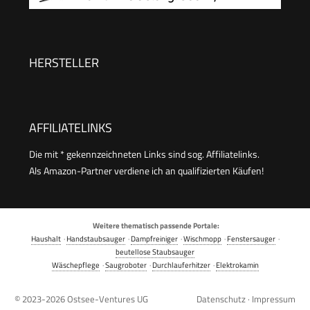
Sofa
Frischwassertank: 1,7 l, Fläche: 2,76
m2, Gewicht: 4,1 kg, Sprühsaugschlauch,
Waschpolsterdüse und Waschfugendüse, Weiß
HERSTELLER
AFFILIATELINKS
Die mit * gekennzeichneten Links sind sog. Affiliatelinks.
Als Amazon-Partner verdiene ich an qualifizierten Käufen!
Weitere thematisch passende Portale:
Haushalt
·
Handstaubsauger
·
Dampfreiniger
·
Wischmopp
·
Fenstersauger
·
beutellose Staubsauger
Wäschepflege
·
Saugroboter
·
Durchlauferhitzer
·
Elektrokamin
© 2023-2026
Ostsee-Ventures UG
Datenschutz
·
Impressum