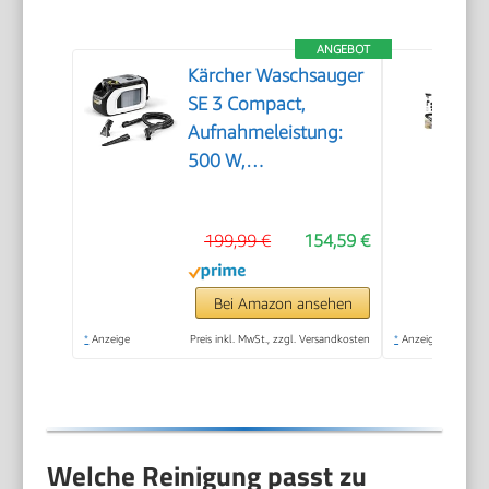
ANGEBOT
Kärcher Waschsauger
SE 3 Compact,
Aufnahmeleistung:
500 W,
Frischwassertank: 1,7
l, Fläche: 2,76 m2,
199,99 €
154,59 €
Gewicht: 4,1 kg,
Sprühsaugschlauch,
Waschpolsterdüse
Bei Amazon ansehen
und Waschfugendüse,
*
Anzeige
Preis inkl. MwSt., zzgl. Versandkosten
*
Anzeige
Weiß
Welche Reinigung passt zu