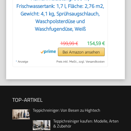
Frischwassertank: 1,7 l, Fläche: 2,76 m2,
Gewicht: 4,1 kg, Sprühsaugschlauch,
Waschpolsterdüse und
Waschfugendüse, Weiß
199,99 €
154,59 €
Bei Amazon ansehen
*
Anzeige
Preis inkl. MwSt., zzgl. Versandkosten
TOP-ARTIKEL
Teppichreiniger: Von Besen zu Hightech
Teppichreiniger kaufen: Modelle, Arten
& Zubehör