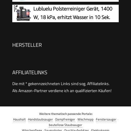
Lubluelu Polsterreiniger Gerät, 1400
W, 18 kPa, erhitzt Wasser in 10 Sek.
HERSTELLER
AFFILIATELINKS
Die mit * gekennzeichneten Links sind sog. Affiliatelinks.
Als Amazon-Partner verdiene ich an qualifizierten Käufen!
Weitere thematisch passende Portale:
Haushalt
·
Handstaubsauger
·
Dampfreiniger
·
Wischmopp
·
Fenstersauger
·
beutellose Staubsauger
Wäschepflege
·
Saugroboter
·
Durchlauferhitzer
·
Elektrokamin