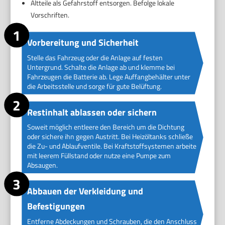
Altteile als Gefahrstoff entsorgen. Befolge lokale
Vorschriften.
Vorbereitung und Sicherheit
Stelle das Fahrzeug oder die Anlage auf festen
Untergrund. Schalte die Anlage ab und klemme bei
Fahrzeugen die Batterie ab. Lege Auffangbehälter unter
die Arbeitsstelle und sorge für gute Belüftung.
Restinhalt ablassen oder sichern
Soweit möglich entleere den Bereich um die Dichtung
oder sichere ihn gegen Austritt. Bei Heizöltanks schließe
die Zu- und Ablaufventile. Bei Kraftstoffsystemen arbeite
mit leerem Füllstand oder nutze eine Pumpe zum
Absaugen.
Abbauen der Verkleidung und
Befestigungen
Entferne Abdeckungen und Schrauben, die den Anschluss