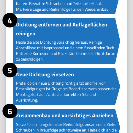
halten. Bewahre Schrauben und Teile sortiert auf.
Markiere Lage und Reihenfolge für den Wiedereinbau.
Dichtung entfernen und Auflageflächen
reinigen
Heble die alte Dichtung vorsichtig heraus. Reinige
Anschlüsse mit Isopropanol und einem fusselfreien Tuch.
Entferne Korrosion und Rückstände ohne die Dichtfläche
zu beschädigen.
Neue Dichtung einsetzen
Prüfe, ob die neue Dichtung richtig sitzt und frei von
Beschädigungen ist. Trage bei Bedarf sparsam passendes
Montagefett auf. Achte auf korrekten Sitz und
Ausrichtung.
Zusammenbau und vorsichtiges Anziehen
Setze Teile in umgekehrter Reihenfolge zusammen. Ziehe
Schrauben in Kreuzfolge schrittweise an. Halte dich an die