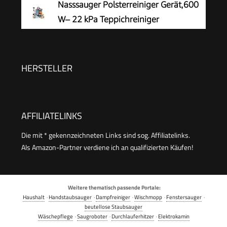
Nasssauger Polsterreiniger Gerät,600
800 W
m2, Gewicht: 4,1 kg, Sprühsaugschlauch,
W– 22 kPa Teppichreiniger
Waschpolsterdüse und Waschfugendüse, Weiß
Waschsauger
HERSTELLER
AFFILIATELINKS
Die mit * gekennzeichneten Links sind sog. Affiliatelinks.
Als Amazon-Partner verdiene ich an qualifizierten Käufen!
Weitere thematisch passende Portale:
Haushalt
·
Handstaubsauger
·
Dampfreiniger
·
Wischmopp
·
Fenstersauger
·
beutellose Staubsauger
Wäschepflege
·
Saugroboter
·
Durchlauferhitzer
·
Elektrokamin