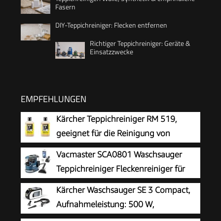
Fasern
DIY-Teppichreiniger: Flecken entfernen
Richtiger Teppichreiniger: Geräte &
Einsatzzwecke
EMPFEHLUNGEN
Kärcher Teppichreiniger RM 519,
geeignet für die Reinigung von
Teppichböden, Polstern, Autositzen
Vacmaster SCA0801 Waschsauger
etc., 1l Konzentrat ergeben verdünnt 40l
Teppichreiniger Fleckenreiniger für
Reinigungsmittel (Packung mit 2)
Teppiche, Vorleger, Polster, Treppen
Kärcher Waschsauger SE 3 Compact,
und Autos | Nass-Trocken-Sauger Starke
Aufnahmeleistung: 500 W,
Saugkraft Wasser Waschen Dekontamination |
Frischwassertank: 1,7 l, Fläche: 2,76