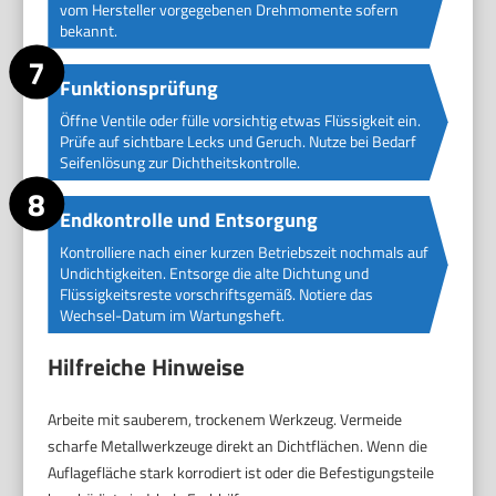
vom Hersteller vorgegebenen Drehmomente sofern
bekannt.
Funktionsprüfung
Öffne Ventile oder fülle vorsichtig etwas Flüssigkeit ein.
Prüfe auf sichtbare Lecks und Geruch. Nutze bei Bedarf
Seifenlösung zur Dichtheitskontrolle.
Endkontrolle und Entsorgung
Kontrolliere nach einer kurzen Betriebszeit nochmals auf
Undichtigkeiten. Entsorge die alte Dichtung und
Flüssigkeitsreste vorschriftsgemäß. Notiere das
Wechsel-Datum im Wartungsheft.
Hilfreiche Hinweise
Arbeite mit sauberem, trockenem Werkzeug. Vermeide
scharfe Metallwerkzeuge direkt an Dichtflächen. Wenn die
Auflagefläche stark korrodiert ist oder die Befestigungsteile