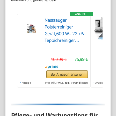
ANGEBOT
Nasssauger
Polsterreiniger
Gerät,600 W– 22 kPa
Teppichreiniger
Waschsauger
109,99 €
75,99 €
Bei Amazon ansehen
*
Anzeige
Preis inkl. MwSt., zzgl. Versandkosten
*
Anzeige
Pflege- und Wartungstipps für