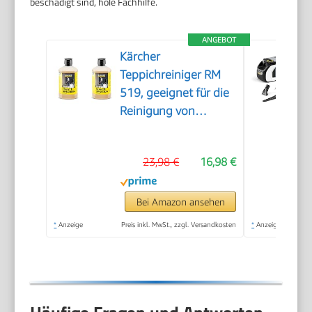
beschädigt sind, hole Fachhilfe.
ANGEBOT
Kärcher
Teppichreiniger RM
519, geeignet für die
Reinigung von
Teppichböden,
Polstern, Autositzen
23,98 €
16,98 €
etc., 1l Konzentrat
ergeben verdünnt 40l
Reinigungsmittel
Bei Amazon ansehen
(Packung mit 2)
*
Anzeige
Preis inkl. MwSt., zzgl. Versandkosten
*
Anzeige