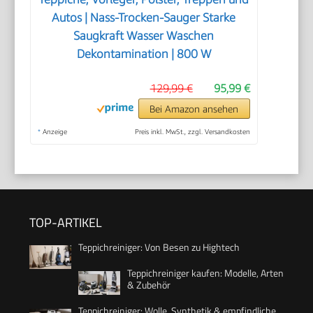
Autos | Nass-Trocken-Sauger Starke
Saugkraft Wasser Waschen
Dekontamination | 800 W
129,99 €
95,99 €
Bei Amazon ansehen
*
Anzeige
Preis inkl. MwSt., zzgl. Versandkosten
TOP-ARTIKEL
Teppichreiniger: Von Besen zu Hightech
Teppichreiniger kaufen: Modelle, Arten
& Zubehör
Teppichreiniger: Wolle, Synthetik & empfindliche