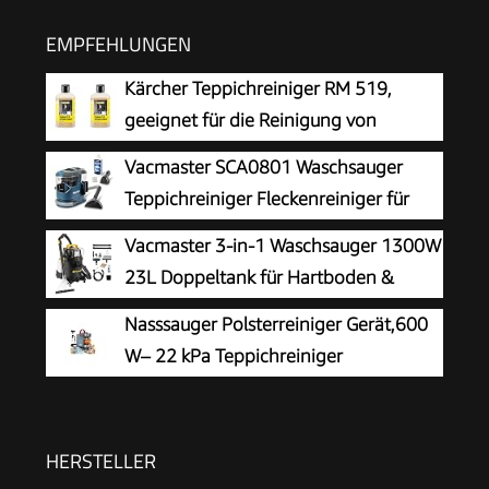
EMPFEHLUNGEN
Kärcher Teppichreiniger RM 519,
geeignet für die Reinigung von
Teppichböden, Polstern, Autositzen
Vacmaster SCA0801 Waschsauger
etc., 1l Konzentrat ergeben verdünnt 40l
Teppichreiniger Fleckenreiniger für
Reinigungsmittel (Packung mit 2)
Teppiche, Vorleger, Polster, Treppen
Vacmaster 3-in-1 Waschsauger 1300W
und Autos | Nass-Trocken-Sauger Starke
23L Doppeltank für Hartboden &
Saugkraft Wasser Waschen Dekontamination |
Teppich
Nasssauger Polsterreiniger Gerät,600
800 W
W– 22 kPa Teppichreiniger
Waschsauger
HERSTELLER