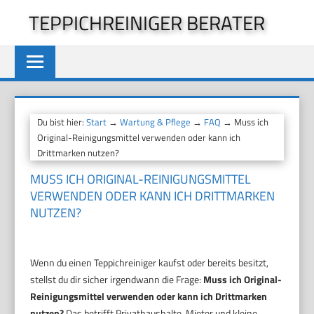
Zum
TEPPICHREINIGER BERATER
Inhalt
springen
Du bist hier:
Start
→
Wartung & Pflege
→
FAQ
→ Muss ich
Original-Reinigungsmittel verwenden oder kann ich
Drittmarken nutzen?
MUSS ICH ORIGINAL-REINIGUNGSMITTEL
VERWENDEN ODER KANN ICH DRITTMARKEN
NUTZEN?
Wenn du einen Teppichreiniger kaufst oder bereits besitzt,
stellst du dir sicher irgendwann die Frage:
Muss ich Original-
Reinigungsmittel verwenden oder kann ich Drittmarken
nutzen?
Das betrifft Privathaushalte, Mieter und kleine