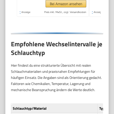
Waschpolsterdüse
Bei Amazon ansehen
und Waschfugendüse,
*
Anzeige
Preis inkl. MwSt., zzgl. Versandkosten
*
Anzeige
Weiß
Empfohlene Wechselintervalle je
Schlauchtyp
Hier findest du eine strukturierte Übersicht mit realen
Schlauchmaterialien und praxisnahen Empfehlungen für
häufigen Einsatz. Die Angaben sind als Orientierung gedacht.
Faktoren wie Chemikalien, Temperatur, Lagerung und
mechanische Beanspruchung ändern die Werte deutlich.
Schlauchtyp/Material
Typische