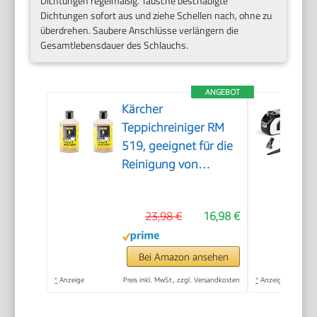
Dichtungen regelmäßig. Tausche beschädigte
Dichtungen sofort aus und ziehe Schellen nach, ohne zu
überdrehen. Saubere Anschlüsse verlängern die
Gesamtlebensdauer des Schlauchs.
ANGEBOT
Kärcher
Teppichreiniger RM
519, geeignet für die
Reinigung von
Teppichböden,
Polstern, Autositzen
23,98 €
16,98 €
etc., 1l Konzentrat
ergeben verdünnt 40l
Reinigungsmittel
Bei Amazon ansehen
(Packung mit 2)
*
Anzeige
Preis inkl. MwSt., zzgl. Versandkosten
*
Anzeige