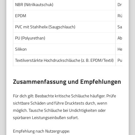
NBR (Nitrilkautschuk)
Druckleit
EPDM
Rücklauf
PVC mit Stahlhelix (Saugschlauch)
Saug- und
PU (Polyurethan)
Abriebint
Silikon
Heißwasse
Textilverstärkte Hochdruckschläuche (z. B. EPDM/Textil)
Pumpenau
Zusammenfassung und Empfehlungen
Für dich gilt: Beobachte kritische Schläuche häufiger. Prüfe
sichtbare Schäden und führe Drucktests durch, wenn
möglich. Tausche Schläuche bei Undichtigkeiten oder
spürbaren Leistungseinbußen sofort.
Empfehlung nach Nutzergruppe: