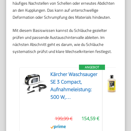
häufiges Nachstellen von Schellen oder erneutes Abdichten
an den Kupplungen. Das kann auf unterschwellige
Deformation oder Schrumpfung des Materials hindeuten.
Mit diesem Basiswissen kannst du Schläuche gezielter
prüfen und passende Austauschintervalle ableiten. Im
nächsten Abschnitt geht es darum, wie du Schläuche
systematisch prüfst und klare Wechselkriterien festlegst.
ANGEBOT
Kärcher Waschsauger
SE 3 Compact,
Aufnahmeleistung:
500 W,
Frischwassertank: 1,7
l, Fläche: 2,76 m2,
199,99 €
154,59 €
Gewicht: 4,1 kg,
Sprühsaugschlauch,