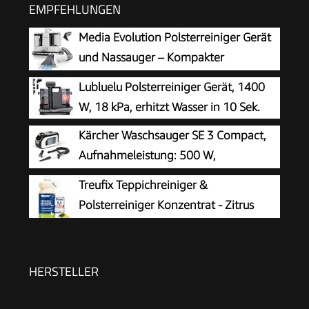
EMPFEHLUNGEN
Media Evolution Polsterreiniger Gerät
und Nassauger – Kompakter
Teppichreiniger und Textilreiniger –
Lubluelu Polsterreiniger Gerät, 1400
Waschsauger für Teppich, Polster Autositze &
W, 18 kPa, erhitzt Wasser in 10 Sek.
Sofa
Kärcher Waschsauger SE 3 Compact,
Aufnahmeleistung: 500 W,
Frischwassertank: 1,7 l, Fläche: 2,76
Treufix Teppichreiniger &
m2, Gewicht: 4,1 kg, Sprühsaugschlauch,
Polsterreiniger Konzentrat - Zitrus
Waschpolsterdüse und Waschfugendüse, Weiß
HERSTELLER