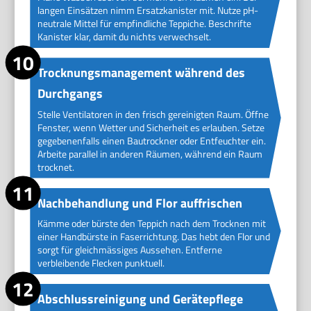
langen Einsätzen nimm Ersatzkanister mit. Nutze pH-
neutrale Mittel für empfindliche Teppiche. Beschrifte
Kanister klar, damit du nichts verwechselt.
Trocknungsmanagement während des
Durchgangs
Stelle Ventilatoren in den frisch gereinigten Raum. Öffne
Fenster, wenn Wetter und Sicherheit es erlauben. Setze
gegebenenfalls einen Bautrockner oder Entfeuchter ein.
Arbeite parallel in anderen Räumen, während ein Raum
trocknet.
Nachbehandlung und Flor auffrischen
Kämme oder bürste den Teppich nach dem Trocknen mit
einer Handbürste in Faserrichtung. Das hebt den Flor und
sorgt für gleichmässiges Aussehen. Entferne
verbleibende Flecken punktuell.
Abschlussreinigung und Gerätepflege