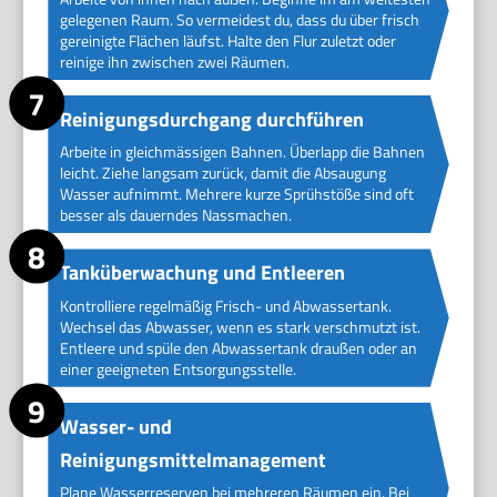
gelegenen Raum. So vermeidest du, dass du über frisch
gereinigte Flächen läufst. Halte den Flur zuletzt oder
reinige ihn zwischen zwei Räumen.
Reinigungsdurchgang durchführen
Arbeite in gleichmässigen Bahnen. Überlapp die Bahnen
leicht. Ziehe langsam zurück, damit die Absaugung
Wasser aufnimmt. Mehrere kurze Sprühstöße sind oft
besser als dauerndes Nassmachen.
Tanküberwachung und Entleeren
Kontrolliere regelmäßig Frisch- und Abwassertank.
Wechsel das Abwasser, wenn es stark verschmutzt ist.
Entleere und spüle den Abwassertank draußen oder an
einer geeigneten Entsorgungsstelle.
Wasser- und
Reinigungsmittelmanagement
Plane Wasserreserven bei mehreren Räumen ein. Bei