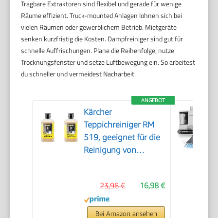
Tragbare Extraktoren sind flexibel und gerade für wenige
Räume effizient. Truck-mounted Anlagen lohnen sich bei
vielen Räumen oder gewerblichem Betrieb. Mietgeräte
senken kurzfristig die Kosten. Dampfreiniger sind gut für
schnelle Auffrischungen. Plane die Reihenfolge, nutze
Trocknungsfenster und setze Luftbewegung ein. So arbeitest
du schneller und vermeidest Nacharbeit.
ANGEBOT
Kärcher
Teppichreiniger RM
519, geeignet für die
Reinigung von
Teppichböden,
Polstern, Autositzen
23,98 €
16,98 €
etc., 1l Konzentrat
ergeben verdünnt 40l
Reinigungsmittel
Bei Amazon ansehen