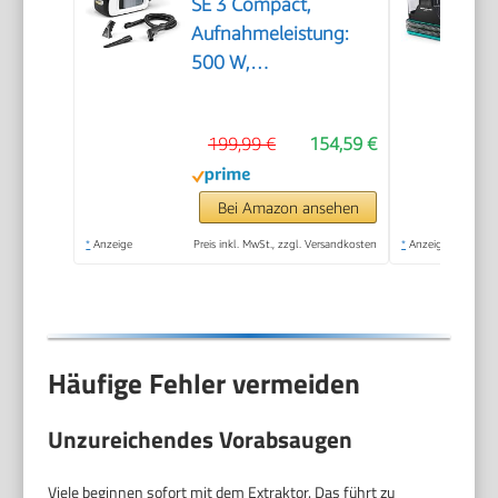
SE 3 Compact,
Aufnahmeleistung:
500 W,
Frischwassertank: 1,7
l, Fläche: 2,76 m2,
199,99 €
154,59 €
Gewicht: 4,1 kg,
Sprühsaugschlauch,
Waschpolsterdüse
Bei Amazon ansehen
und Waschfugendüse,
*
Anzeige
Preis inkl. MwSt., zzgl. Versandkosten
*
Anzeige
Weiß
Häufige Fehler vermeiden
Unzureichendes Vorabsaugen
Viele beginnen sofort mit dem Extraktor. Das führt zu