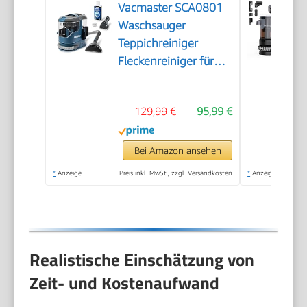
Vacmaster SCA0801
Waschsauger
Teppichreiniger
Fleckenreiniger für
Teppiche, Vorleger,
Polster, Treppen und
129,99 €
95,99 €
Autos | Nass-Trocken-
Sauger Starke
Saugkraft Wasser
Bei Amazon ansehen
Waschen
*
Anzeige
Preis inkl. MwSt., zzgl. Versandkosten
*
Anzeige
Dekontamination |
800 W
Realistische Einschätzung von
Zeit- und Kostenaufwand