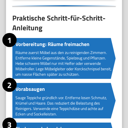
Praktische Schritt-für-Schritt-
Anleitung
Vorbereitung: Räume freimachen
Räume zuerst Möbel aus den zu reinigenden Zimmern.
Entferne kleine Gegenstände, Spielzeug und Pflanzen.
Hebe schwere Möbel nur mit Helfer oder verwende
Möbelroller. Lege Möbelgleiter oder Korckschnipsel bereit,
um nasse Flächen später zu schützen.
Vorabsaugen
Sauge Teppiche gründlich vor. Entferne losen Schmutz,
Krümel und Haare. Das reduziert die Belastung des
Reinigers. Verwende eine Teppichdüse und achte auf
Ecken und Sockelleisten.