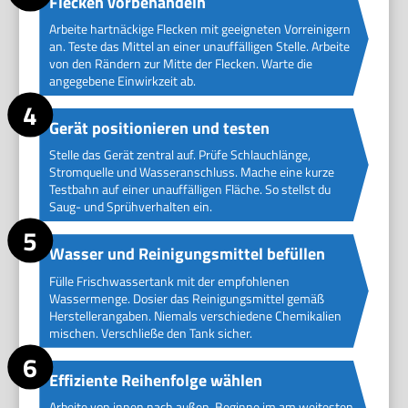
Flecken vorbehandeln
Arbeite hartnäckige Flecken mit geeigneten Vorreinigern
an. Teste das Mittel an einer unauffälligen Stelle. Arbeite
von den Rändern zur Mitte der Flecken. Warte die
angegebene Einwirkzeit ab.
Gerät positionieren und testen
Stelle das Gerät zentral auf. Prüfe Schlauchlänge,
Stromquelle und Wasseranschluss. Mache eine kurze
Testbahn auf einer unauffälligen Fläche. So stellst du
Saug- und Sprühverhalten ein.
Wasser und Reinigungsmittel befüllen
Fülle Frischwassertank mit der empfohlenen
Wassermenge. Dosier das Reinigungsmittel gemäß
Herstellerangaben. Niemals verschiedene Chemikalien
mischen. Verschließe den Tank sicher.
Effiziente Reihenfolge wählen
Arbeite von innen nach außen. Beginne im am weitesten