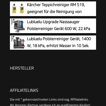
Teppichreiniger und Textilreiniger –
Kärcher Teppichreiniger RM 519,
Waschsauger für Teppich, Polster Autositze &
geeignet für die Reinigung von
Sofa
Teppichböden, Polstern, Autositzen
Lubluelu Upgrade Nasssauger
etc., 1l Konzentrat ergeben verdünnt 40l
Polsterreiniger Gerät 600 W, 22 kPa
Reinigungsmittel (Packung mit 2)
Waschsauger
Lubluelu Polsterreiniger Gerät, 1400
W, 18 kPa, erhitzt Wasser in 10 Sek.
HERSTELLER
AFFILIATELINKS
Die mit * gekennzeichneten Links sind sog. Affiliatelinks.
Als Amazon-Partner verdiene ich an qualifizierten Käufen!