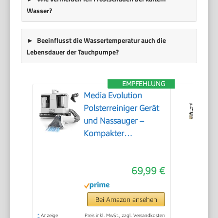
Wasser?
Beeinflusst die Wassertemperatur auch die
Lebensdauer der Tauchpumpe?
EMPFEHLUNG
Media Evolution
Polsterreiniger Gerät
und Nassauger –
Kompakter
Teppichreiniger und
Textilreiniger –
69,99 €
Waschsauger für
Teppich, Polster
Autositze & Sofa
Bei Amazon ansehen
*
Anzeige
Preis inkl. MwSt., zzgl. Versandkosten