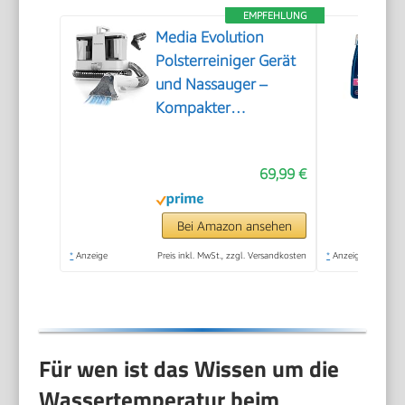
EMPFEHLUNG
Media Evolution
Polsterreiniger Gerät
und Nassauger –
Kompakter
Teppichreiniger und
Textilreiniger –
69,99 €
Waschsauger für
Teppich, Polster
Autositze & Sofa
Bei Amazon ansehen
*
Anzeige
Preis inkl. MwSt., zzgl. Versandkosten
*
Anzeige
Für wen ist das Wissen um die
Wassertemperatur beim