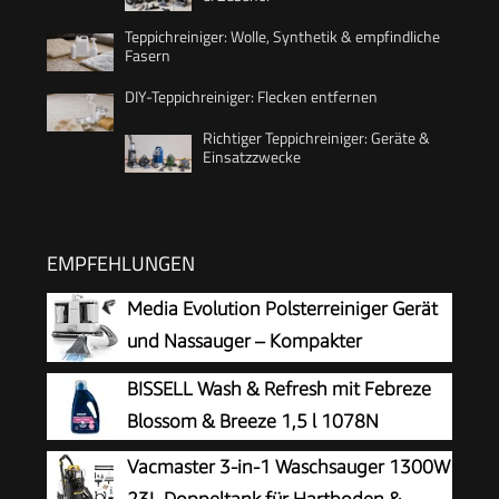
Teppichreiniger: Wolle, Synthetik & empfindliche
Fasern
DIY-Teppichreiniger: Flecken entfernen
Richtiger Teppichreiniger: Geräte &
Einsatzzwecke
EMPFEHLUNGEN
Media Evolution Polsterreiniger Gerät
und Nassauger – Kompakter
Teppichreiniger und Textilreiniger –
BISSELL Wash & Refresh mit Febreze
Waschsauger für Teppich, Polster Autositze &
Blossom & Breeze 1,5 l 1078N
Sofa
Vacmaster 3-in-1 Waschsauger 1300W
23L Doppeltank für Hartboden &