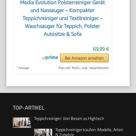
Media Evolution Polsterreiniger Gerät
und Nassauger – Kompakter
Teppichreiniger und Textilreiniger –
Waschsauger für Teppich, Polster
Autositze & Sofa
69,99 €
Bei Amazon ansehen
*
Anzeige
Preis inkl. MwSt., zzgl. Versandkosten
TOP-ARTIKEL
Teppichreiniger: Von Besen zu Hightech
Teppichreiniger kaufen: Modelle, Arten
& Zubehör