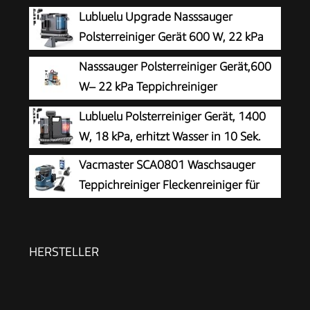
Lubluelu Upgrade Nasssauger
Polsterreiniger Gerät 600 W, 22 kPa
Waschsauger
Nasssauger Polsterreiniger Gerät,600
W– 22 kPa Teppichreiniger
Waschsauger
Lubluelu Polsterreiniger Gerät, 1400
W, 18 kPa, erhitzt Wasser in 10 Sek.
Vacmaster SCA0801 Waschsauger
Teppichreiniger Fleckenreiniger für
Teppiche, Vorleger, Polster, Treppen
und Autos | Nass-Trocken-Sauger Starke
Saugkraft Wasser Waschen Dekontamination |
HERSTELLER
800 W