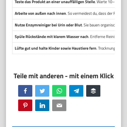
Teste das Produkt an einer unauffälligen Stelle
. Warte 10–15 Minu
Arbeite von außen nach innen
. So vermeidest du, dass der Fleck si
Nutze Enzymreiniger bei Urin oder Blut
. Sie bauen organische Rü
Spüle Rückstände mit klarem Wasser nach
. Entferne Reinigerres
Lüfte gut und halte Kinder sowie Haustiere fern
. Trocknung und Si
Facebook
Twitter
WhatsApp
Telegram
Buffer
Pinterest
LinkedIn
Email