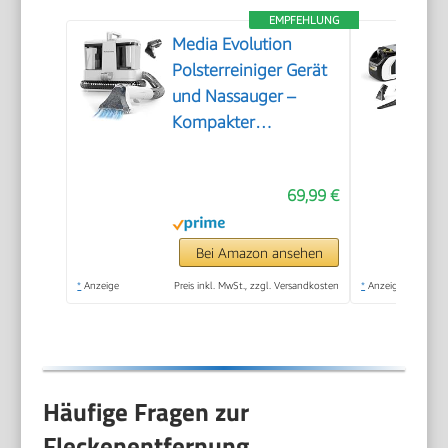
EMPFEHLUNG
Media Evolution
Polsterreiniger Gerät
und Nassauger –
Kompakter
Teppichreiniger und
Textilreiniger –
69,99 €
Waschsauger für
Teppich, Polster
Autositze & Sofa
Bei Amazon ansehen
*
Anzeige
Preis inkl. MwSt., zzgl. Versandkosten
*
Anzeige
Häufige Fragen zur
Fleckenentfernung