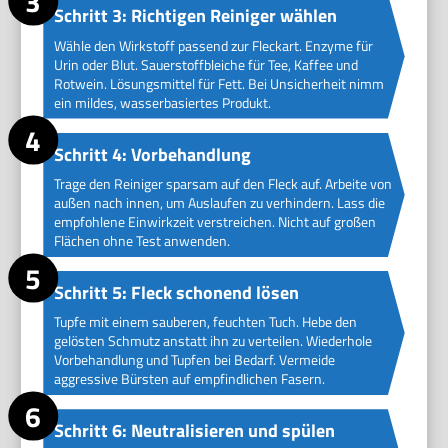
Schritt 3: Richtigen Reiniger wählen
Wähle den Wirkstoff passend zur Fleckart. Enzyme für
Urin oder Blut. Sauerstoffbleiche für Tee, Kaffee und
Rotwein. Lösungsmittel für Fett. Bei Unsicherheit nimm
ein mildes, wasserbasiertes Produkt.
Schritt 4: Vorbehandlung
Trage den Reiniger sparsam auf den Fleck auf. Arbeite von
außen nach innen, um Auslaufen zu verhindern. Lass die
empfohlene Einwirkzeit verstreichen. Nicht auf großen
Flächen ohne Test anwenden.
Schritt 5: Fleck schonend lösen
Tupfe mit einem sauberen, feuchten Tuch. Hebe den
gelösten Schmutz anstatt ihn zu verteilen. Wiederhole
Vorbehandlung und Tupfen bei Bedarf. Vermeide
aggressive Bürsten auf empfindlichen Fasern.
Schritt 6: Neutralisieren und spülen