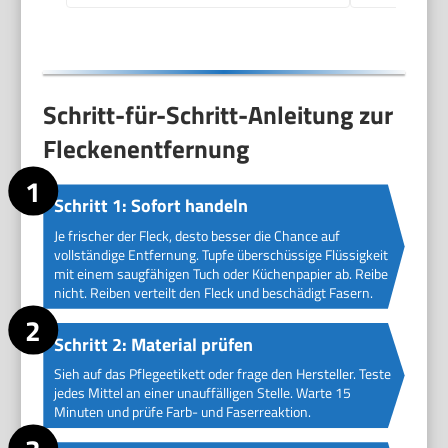
Schritt-für-Schritt-Anleitung zur
Fleckenentfernung
Schritt 1: Sofort handeln
Je frischer der Fleck, desto besser die Chance auf
vollständige Entfernung. Tupfe überschüssige Flüssigkeit
mit einem saugfähigen Tuch oder Küchenpapier ab. Reibe
nicht. Reiben verteilt den Fleck und beschädigt Fasern.
Schritt 2: Material prüfen
Sieh auf das Pflegeetikett oder frage den Hersteller. Teste
jedes Mittel an einer unauffälligen Stelle. Warte 15
Minuten und prüfe Farb- und Faserreaktion.