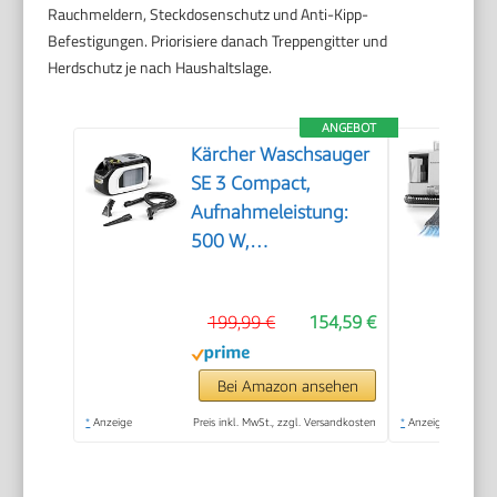
Rauchmeldern, Steckdosenschutz und Anti-Kipp-
Befestigungen. Priorisiere danach Treppengitter und
Herdschutz je nach Haushaltslage.
ANGEBOT
Kärcher Waschsauger
SE 3 Compact,
Aufnahmeleistung:
500 W,
Frischwassertank: 1,7
l, Fläche: 2,76 m2,
199,99 €
154,59 €
Gewicht: 4,1 kg,
Sprühsaugschlauch,
Waschpolsterdüse
Bei Amazon ansehen
und Waschfugendüse,
*
Anzeige
Preis inkl. MwSt., zzgl. Versandkosten
*
Anzeige
Weiß