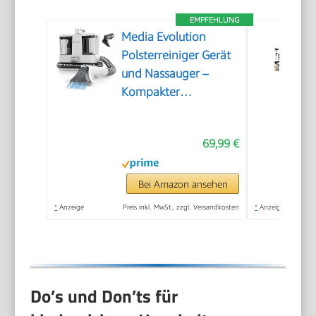
EMPFEHLUNG
Media Evolution
Polsterreiniger Gerät
und Nassauger –
Kompakter
Teppichreiniger und
Textilreiniger –
69,99 €
Waschsauger für
Teppich, Polster
Autositze & Sofa
Bei Amazon ansehen
*
Anzeige
Preis inkl. MwSt., zzgl. Versandkosten
*
Anzeige
Do’s und Don’ts für