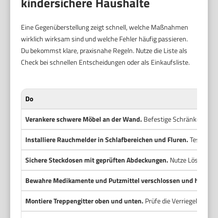
kindersichere Haushalte
Eine Gegenüberstellung zeigt schnell, welche Maßnahmen
wirklich wirksam sind und welche Fehler häufig passieren.
Du bekommst klare, praxisnahe Regeln. Nutze die Liste als
Check bei schnellen Entscheidungen oder als Einkaufsliste.
Do
Verankere schwere Möbel an der Wand.
Befestige Schränke und R
Installiere Rauchmelder in Schlafbereichen und Fluren.
Teste die
Sichere Steckdosen mit geprüften Abdeckungen.
Nutze Lösungen 
Bewahre Medikamente und Putzmittel verschlossen und hoch au
Montiere Treppengitter oben und unten.
Prüfe die Verriegelung vo