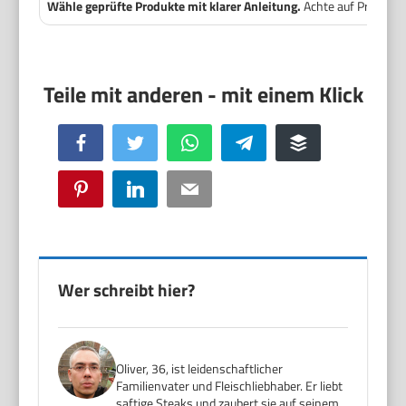
Wähle geprüfte Produkte mit klarer Anleitung.
Achte auf Prüfsieg
Facebook
Twitter
WhatsApp
Telegram
Buffer
Pinterest
LinkedIn
Email
Wer schreibt hier?
Oliver, 36, ist leidenschaftlicher
Familienvater und Fleischliebhaber. Er liebt
saftige Steaks und zaubert sie auf seinem