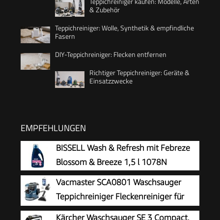
Teppichreiniger kaufen: Modelle, Arten
& Zubehör
Teppichreiniger: Wolle, Synthetik & empfindliche
Fasern
DIY-Teppichreiniger: Flecken entfernen
Richtiger Teppichreiniger: Geräte &
Einsatzzwecke
EMPFEHLUNGEN
BISSELL Wash & Refresh mit Febreze
Blossom & Breeze 1,5 l 1078N
Vacmaster SCA0801 Waschsauger
Teppichreiniger Fleckenreiniger für
Teppiche, Vorleger, Polster, Treppen
Kärcher Waschsauger SE 3 Compact,