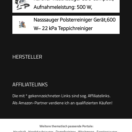
und Autos | Nass-Trocken-Sauger Starke
Aufnahmeleistung: 500 W,
Saugkraft Wasser Waschen Dekontamination |
Frischwassertank: 1,7 l, Fläche: 2,76
Nasssauger Polsterreiniger Gerät,600
800 W
m2, Gewicht: 4,1 kg, Sprühsaugschlauch,
W– 22 kPa Teppichreiniger
Waschpolsterdüse und Waschfugendüse, Weiß
Waschsauger
HERSTELLER
AFFILIATELINKS
Die mit * gekennzeichneten Links sind sog. Affiliatelinks.
Als Amazon-Partner verdiene ich an qualifizierten Käufen!
Weitere thematisch passende Portale:
Haushalt
·
Handstaubsauger
·
Dampfreiniger
·
Wischmopp
·
Fenstersauger
·