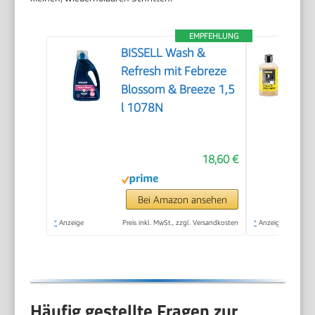
EMPFEHLUNG
BISSELL Wash &
Refresh mit Febreze
Blossom & Breeze 1,5
l 1078N
18,60 €
Bei Amazon ansehen
*
Anzeige
Preis inkl. MwSt., zzgl. Versandkosten
*
Anzeige
Häufig gestellte Fragen zur