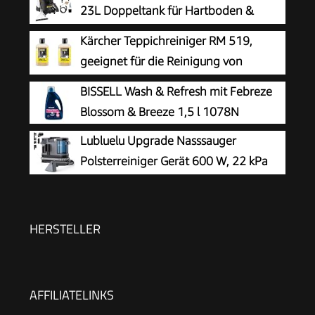
23L Doppeltank für Hartboden &
Teppich
Kärcher Teppichreiniger RM 519,
geeignet für die Reinigung von
Teppichböden, Polstern, Autositzen
BISSELL Wash & Refresh mit Febreze
etc., 1l Konzentrat ergeben verdünnt 40l
Blossom & Breeze 1,5 l 1078N
Reinigungsmittel (Packung mit 2)
Lubluelu Upgrade Nasssauger
Polsterreiniger Gerät 600 W, 22 kPa
Waschsauger
HERSTELLER
AFFILIATELINKS