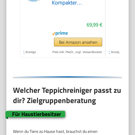
Kompakter
Teppichreiniger und
Textilreiniger –
69,99 €
Waschsauger für
Teppich, Polster
Autositze & Sofa
Bei Amazon ansehen
*
Anzeige
Preis inkl. MwSt., zzgl. Versandkosten
*
Anzeige
Welcher Teppichreiniger passt zu
dir? Zielgruppenberatung
Für Haustierbesitzer
Wenn du Tiere zu Hause hast, brauchst du einen