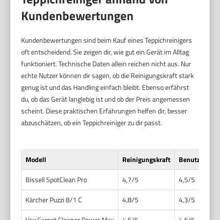
Kundenbewertungen
Kundenbewertungen sind beim Kauf eines Teppichreinigers
oft entscheidend. Sie zeigen dir, wie gut ein Gerät im Alltag
funktioniert. Technische Daten allein reichen nicht aus. Nur
echte Nutzer können dir sagen, ob die Reinigungskraft stark
genug ist und das Handling einfach bleibt. Ebenso erfährst
du, ob das Gerät langlebig ist und ob der Preis angemessen
scheint. Diese praktischen Erfahrungen helfen dir, besser
abzuschätzen, ob ein Teppichreiniger zu dir passt.
Modell
Reinigungskraft
Benutzerfreun
Bissell SpotClean Pro
4,7/5
4,5/5
Kärcher Puzzi 8/1 C
4,8/5
4,3/5
Vax Carpet Cleaner Power Max
4,5/5
4,6/5