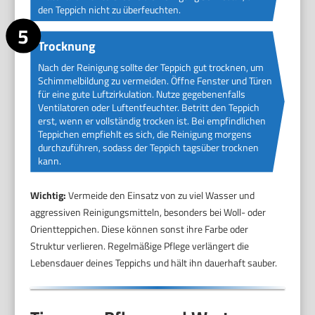
den Teppich nicht zu überfeuchten.
Trocknung
Nach der Reinigung sollte der Teppich gut trocknen, um
Schimmelbildung zu vermeiden. Öffne Fenster und Türen
für eine gute Luftzirkulation. Nutze gegebenenfalls
Ventilatoren oder Luftentfeuchter. Betritt den Teppich
erst, wenn er vollständig trocken ist. Bei empfindlichen
Teppichen empfiehlt es sich, die Reinigung morgens
durchzuführen, sodass der Teppich tagsüber trocknen
kann.
Wichtig:
Vermeide den Einsatz von zu viel Wasser und
aggressiven Reinigungsmitteln, besonders bei Woll- oder
Orientteppichen. Diese können sonst ihre Farbe oder
Struktur verlieren. Regelmäßige Pflege verlängert die
Lebensdauer deines Teppichs und hält ihn dauerhaft sauber.