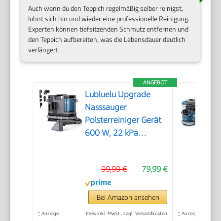
Auch wenn du den Teppich regelmäßig selber reinigst,
lohnt sich hin und wieder eine professionelle Reinigung.
Experten können tiefsitzenden Schmutz entfernen und
den Teppich aufbereiten, was die Lebensdauer deutlich
verlängert.
ANGEBOT
Lubluelu Upgrade
Nasssauger
Polsterreiniger Gerät
600 W, 22 kPa
Waschsauger
99,99 €
79,99 €
Bei Amazon ansehen
*
Anzeige
Preis inkl. MwSt., zzgl. Versandkosten
*
Anzeige