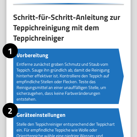
Schritt-für-Schritt-Anleitung zur
Teppichreinigung mit dem
Teppichreiniger
Vorbereitung
Entferne zunächst groben Schmutz und Staub vom
Teppich. Sauge ihn gründlich ab, damit die Reinigung
hinterher effektiver ist. Kontrolliere den Teppich auf
empfindliche Stellen oder Flecken. Teste das
Reinigungsmittel an einer unauffälligen Stelle, um
sicherzugehen, dass keine Farbveränderungen
entstehen.
Geräteeinstellungen
Stelle den Teppichreiniger entsprechend der Teppichart
ein. Für empfindliche Teppiche wie Wolle oder
Orientteppiche wähle eine niedrige Wasser- und