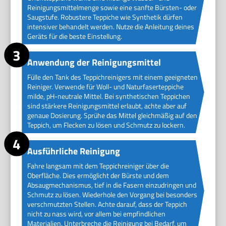
Reinigungsmittelmenge sowie eine sanfte Bürsten- oder
Saugstufe. Robustere Teppiche wie Synthetik dürfen
intensiver behandelt werden. Nutze die Anleitung deines
Geräts für die beste Einstellung.
Anwendung der Reinigungsmittel
Fülle den Tank des Teppichreinigers mit einem geeigneten
Reiniger. Verwende für Woll- und Naturfaserteppiche
milde, pH-neutrale Mittel. Bei synthetischen Teppichen
sind stärkere Reinigungsmittel erlaubt, achte aber auf
genaue Dosierung. Sprühe das Mittel gleichmäßig auf den
Teppich, um Flecken zu lösen und Schmutz zu lockern.
Ausführliche Reinigung
Fahre langsam mit dem Teppichreiniger über die
Oberfläche. Dies ermöglicht der Bürste und dem
Absaugmechanismus, tief in die Fasern einzudringen und
Schmutz zu lösen. Wiederhole den Vorgang bei besonders
verschmutzten Stellen. Achte darauf, dass der Teppich
nicht zu nass wird, vor allem bei empfindlichen
Materialien. Unterbreche die Reinigung bei Bedarf, um