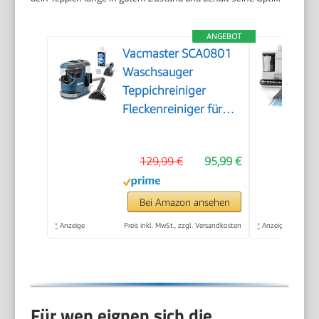
ANGEBOT
Vacmaster SCA0801
Waschsauger
Teppichreiniger
Fleckenreiniger für
Teppiche, Vorleger,
Polster, Treppen und
129,99 €
95,99 €
Autos | Nass-Trocken-
Sauger Starke
Saugkraft Wasser
Bei Amazon ansehen
Waschen
*
Anzeige
Preis inkl. MwSt., zzgl. Versandkosten
*
Anzeige
Dekontamination |
800 W
Für wen eignen sich die