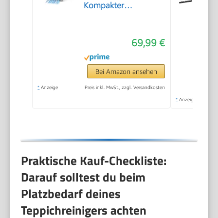
Kompakter
Teppichreiniger und
Textilreiniger –
69,99 €
Waschsauger für
Teppich, Polster
Autositze & Sofa
Bei Amazon ansehen
*
Anzeige
Preis inkl. MwSt., zzgl. Versandkosten
*
Anzeige
Praktische Kauf-Checkliste:
Darauf solltest du beim
Platzbedarf deines
Teppichreinigers achten