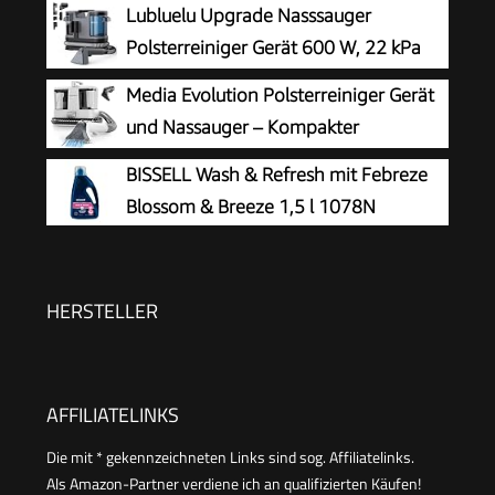
Lubluelu Upgrade Nasssauger
und Autos | Nass-Trocken-Sauger Starke
Polsterreiniger Gerät 600 W, 22 kPa
Saugkraft Wasser Waschen Dekontamination |
Waschsauger
Media Evolution Polsterreiniger Gerät
800 W
und Nassauger – Kompakter
Teppichreiniger und Textilreiniger –
BISSELL Wash & Refresh mit Febreze
Waschsauger für Teppich, Polster Autositze &
Blossom & Breeze 1,5 l 1078N
Sofa
HERSTELLER
AFFILIATELINKS
Die mit * gekennzeichneten Links sind sog. Affiliatelinks.
Als Amazon-Partner verdiene ich an qualifizierten Käufen!