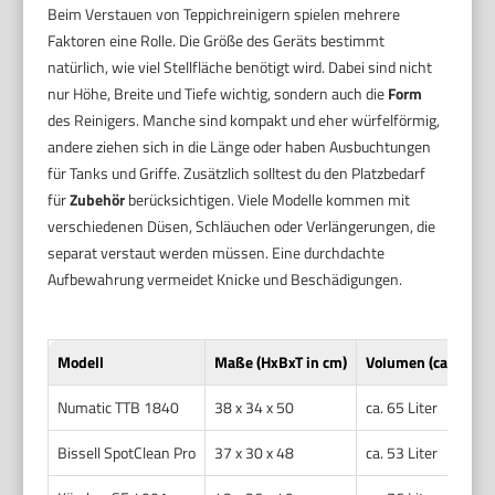
Beim Verstauen von Teppichreinigern spielen mehrere
Faktoren eine Rolle. Die Größe des Geräts bestimmt
natürlich, wie viel Stellfläche benötigt wird. Dabei sind nicht
nur Höhe, Breite und Tiefe wichtig, sondern auch die
Form
des Reinigers. Manche sind kompakt und eher würfelförmig,
andere ziehen sich in die Länge oder haben Ausbuchtungen
für Tanks und Griffe. Zusätzlich solltest du den Platzbedarf
für
Zubehör
berücksichtigen. Viele Modelle kommen mit
verschiedenen Düsen, Schläuchen oder Verlängerungen, die
separat verstaut werden müssen. Eine durchdachte
Aufbewahrung vermeidet Knicke und Beschädigungen.
Modell
Maße (HxBxT in cm)
Volumen (ca.)
Pl
Numatic TTB 1840
38 x 34 x 50
ca. 65 Liter
et
Bissell SpotClean Pro
37 x 30 x 48
ca. 53 Liter
ca.