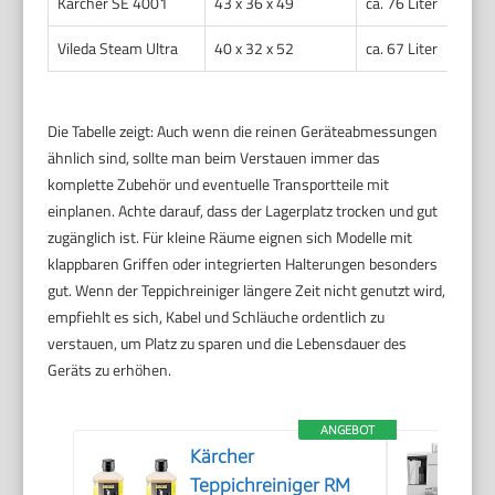
Kärcher SE 4001
43 x 36 x 49
ca. 76 Liter
ca.
Vileda Steam Ultra
40 x 32 x 52
ca. 67 Liter
ca.
Die Tabelle zeigt: Auch wenn die reinen Geräteabmessungen
ähnlich sind, sollte man beim Verstauen immer das
komplette Zubehör und eventuelle Transportteile mit
einplanen. Achte darauf, dass der Lagerplatz trocken und gut
zugänglich ist. Für kleine Räume eignen sich Modelle mit
klappbaren Griffen oder integrierten Halterungen besonders
gut. Wenn der Teppichreiniger längere Zeit nicht genutzt wird,
empfiehlt es sich, Kabel und Schläuche ordentlich zu
verstauen, um Platz zu sparen und die Lebensdauer des
Geräts zu erhöhen.
ANGEBOT
Kärcher
Teppichreiniger RM