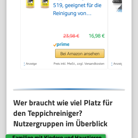
519, geeignet für die
Reinigung von
Teppichböden,
Polstern, Autositzen
23,98 €
16,98 €
etc., 1l Konzentrat
ergeben verdünnt 40l
Reinigungsmittel
Bei Amazon ansehen
(Packung mit 2)
*
Anzeige
Preis inkl. MwSt., zzgl. Versandkosten
*
Anzeige
Wer braucht wie viel Platz für
den Teppichreiniger?
Nutzergruppen im Überblick
Familien mit Kindern und Haustieren