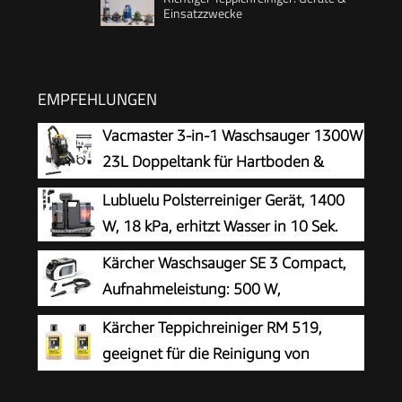
Einsatzzwecke
EMPFEHLUNGEN
Vacmaster 3-in-1 Waschsauger 1300W
23L Doppeltank für Hartboden &
Teppich
Lubluelu Polsterreiniger Gerät, 1400
W, 18 kPa, erhitzt Wasser in 10 Sek.
Kärcher Waschsauger SE 3 Compact,
Aufnahmeleistung: 500 W,
Frischwassertank: 1,7 l, Fläche: 2,76
Kärcher Teppichreiniger RM 519,
m2, Gewicht: 4,1 kg, Sprühsaugschlauch,
geeignet für die Reinigung von
Waschpolsterdüse und Waschfugendüse, Weiß
Teppichböden, Polstern, Autositzen