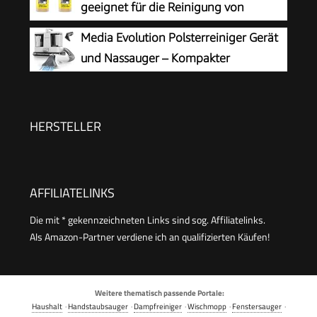
geeignet für die Reinigung von
Teppichböden, Polstern, Autositzen
Media Evolution Polsterreiniger Gerät
etc., 1l Konzentrat ergeben verdünnt 40l
und Nassauger – Kompakter
Reinigungsmittel (Packung mit 2)
Teppichreiniger und Textilreiniger –
Waschsauger für Teppich, Polster Autositze &
Sofa
HERSTELLER
AFFILIATELINKS
Die mit * gekennzeichneten Links sind sog. Affiliatelinks.
Als Amazon-Partner verdiene ich an qualifizierten Käufen!
Weitere thematisch passende Portale:
Haushalt
·
Handstaubsauger
·
Dampfreiniger
·
Wischmopp
·
Fenstersauger
·