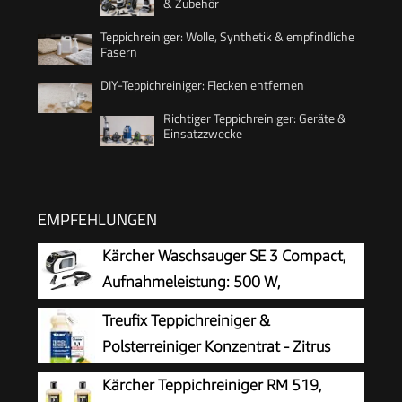
& Zubehör
Teppichreiniger: Wolle, Synthetik & empfindliche
Fasern
DIY-Teppichreiniger: Flecken entfernen
Richtiger Teppichreiniger: Geräte &
Einsatzzwecke
EMPFEHLUNGEN
Kärcher Waschsauger SE 3 Compact,
Aufnahmeleistung: 500 W,
Frischwassertank: 1,7 l, Fläche: 2,76
Treufix Teppichreiniger &
m2, Gewicht: 4,1 kg, Sprühsaugschlauch,
Polsterreiniger Konzentrat - Zitrus
Waschpolsterdüse und Waschfugendüse, Weiß
Kärcher Teppichreiniger RM 519,