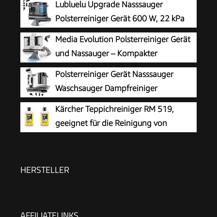
Lubluelu Upgrade Nasssauger
Polsterreiniger Gerät 600 W, 22 kPa
Waschsauger
Media Evolution Polsterreiniger Gerät
und Nassauger – Kompakter
Teppichreiniger und Textilreiniger –
Polsterreiniger Gerät Nasssauger
Waschsauger für Teppich, Polster Autositze &
Waschsauger Dampfreiniger
Sofa
Polstermöbel
Kärcher Teppichreiniger RM 519,
geeignet für die Reinigung von
Teppichböden, Polstern, Autositzen
etc., 1l Konzentrat ergeben verdünnt 40l
Reinigungsmittel (Packung mit 2)
HERSTELLER
AFFILIATELINKS