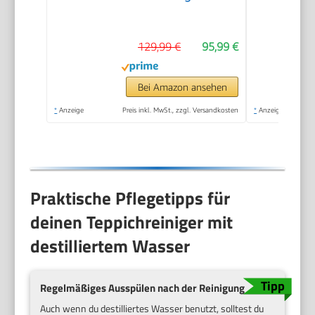
Teppiche, Vorleger,
Polster, Treppen und
129,99 €
95,99 €
Autos | Nass-Trocken-
Sauger Starke
Saugkraft Wasser
Bei Amazon ansehen
Waschen
*
Anzeige
Preis inkl. MwSt., zzgl. Versandkosten
*
Anzeige
Dekontamination |
800 W
Praktische Pflegetipps für
deinen Teppichreiniger mit
destilliertem Wasser
Regelmäßiges Ausspülen nach der Reinigung
Auch wenn du destilliertes Wasser benutzt, solltest du