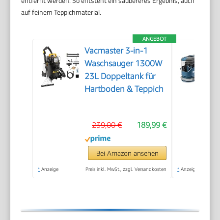
entfernt werden. So entsteht ein saubereres Ergebnis, auch
auf feinem Teppichmaterial.
ANGEBOT
Vacmaster 3-in-1
Waschsauger 1300W
23L Doppeltank für
Hartboden & Teppich
239,00 €
189,99 €
Bei Amazon ansehen
*
Anzeige
Preis inkl. MwSt., zzgl. Versandkosten
*
Anzeige