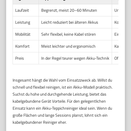
Laufzeit
Begrenzt, meist 20–60 Minuten
Unbegrenz
Leistung
Leicht reduziert bei älteren Akkus
Konstant 
Mobilität
Sehr flexibel, keine Kabel stören
Eingesch
Komfort
Meist leichter und ergonomisch
Kann schw
Preis
In der Regel teurer wegen Akku-Technik
Oft günst
Insgesamt hängt die Wahl vom Einsatzzweck ab. Willst du
schnell und flexibel reinigen, ist ein Akku-Modell praktisch.
Suchst du hohe und durchgehende Leistung, bietet das
kabelgebundene Gerät Vorteile. Für den gelegentlichen
Einsatz kann ein Akku-Teppichreiniger ideal sein. Wenn du
große Flächen und lange Sessions planst, lohnt sich ein
kabelgebundener Reiniger eher.