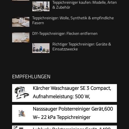
Teppichreiniger kaufen: Modelle, Arten
& Zubehör
Teppichreiniger: Wolle, Synthetik & empfindliche
Fasern
DIY-Teppichreiniger: Flecken entfernen
Richtiger Teppichreiniger: Geräte &
Einsatzzwecke
EMPFEHLUNGEN
Kärcher Waschsauger SE 3 Compact,
Aufnahmeleistung: 500 W,
Frischwassertank: 1,7 l, Fläche: 2,76
Nasssauger Polsterreiniger Gerät,600
m2, Gewicht: 4,1 kg, Sprühsaugschlauch,
W– 22 kPa Teppichreiniger
Waschpolsterdüse und Waschfugendüse, Weiß
Waschsauger