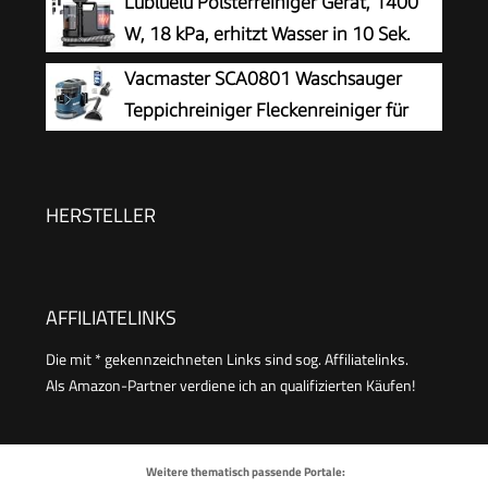
Lubluelu Polsterreiniger Gerät, 1400
W, 18 kPa, erhitzt Wasser in 10 Sek.
Vacmaster SCA0801 Waschsauger
Teppichreiniger Fleckenreiniger für
Teppiche, Vorleger, Polster, Treppen
und Autos | Nass-Trocken-Sauger Starke
Saugkraft Wasser Waschen Dekontamination |
HERSTELLER
800 W
AFFILIATELINKS
Die mit * gekennzeichneten Links sind sog. Affiliatelinks.
Als Amazon-Partner verdiene ich an qualifizierten Käufen!
Weitere thematisch passende Portale: