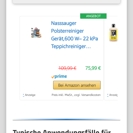
ANGEBOT
Nasssauger
Polsterreiniger
Gerät,600 W– 22 kPa
Teppichreiniger
Waschsauger
109,99 €
75,99 €
Bei Amazon ansehen
*
Anzeige
Preis inkl. MwSt., zzgl. Versandkosten
*
Anzeige
Typische Anwendungsfälle für