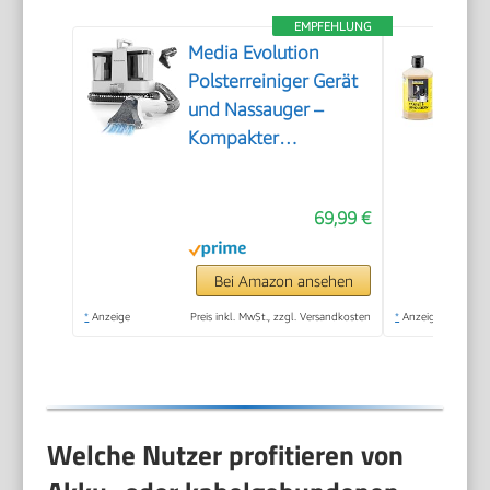
EMPFEHLUNG
Media Evolution
Polsterreiniger Gerät
und Nassauger –
Kompakter
Teppichreiniger und
Textilreiniger –
69,99 €
Waschsauger für
Teppich, Polster
Autositze & Sofa
Bei Amazon ansehen
*
Anzeige
Preis inkl. MwSt., zzgl. Versandkosten
*
Anzeige
Welche Nutzer profitieren von