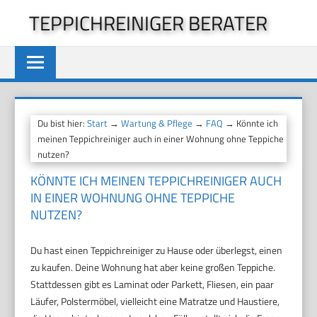
Zum
TEPPICHREINIGER BERATER
Inhalt
springen
Du bist hier:
Start
→
Wartung & Pflege
→
FAQ
→ Könnte ich
meinen Teppichreiniger auch in einer Wohnung ohne Teppiche
nutzen?
KÖNNTE ICH MEINEN TEPPICHREINIGER AUCH
IN EINER WOHNUNG OHNE TEPPICHE
NUTZEN?
Du hast einen Teppichreiniger zu Hause oder überlegst, einen
zu kaufen. Deine Wohnung hat aber keine großen Teppiche.
Stattdessen gibt es Laminat oder Parkett, Fliesen, ein paar
Läufer, Polstermöbel, vielleicht eine Matratze und Haustiere,