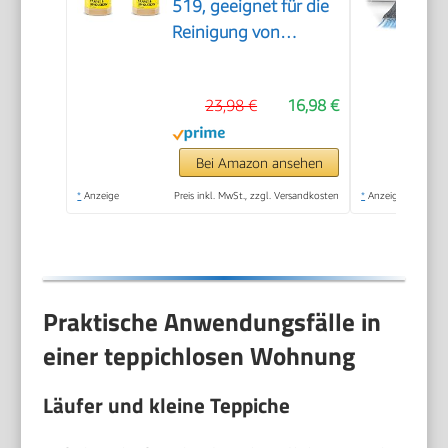
519, geeignet für die
Reinigung von
Teppichböden,
Polstern, Autositzen
23,98 €
16,98 €
etc., 1l Konzentrat
ergeben verdünnt 40l
Reinigungsmittel
Bei Amazon ansehen
(Packung mit 2)
*
Anzeige
Preis inkl. MwSt., zzgl. Versandkosten
*
Anzeige
Praktische Anwendungsfälle in
einer teppichlosen Wohnung
Läufer und kleine Teppiche