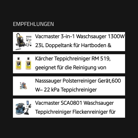
EMPFEHLUNGEN
Vacmaster 3-in-1 Waschsauger 1300W
23L Doppeltank für Hartboden &
Teppich
Kärcher Teppichreiniger RM 519,
geeignet für die Reinigung von
Teppichböden, Polstern, Autositzen
Nasssauger Polsterreiniger Gerät,600
etc., 1l Konzentrat ergeben verdünnt 40l
W– 22 kPa Teppichreiniger
Reinigungsmittel (Packung mit 2)
Waschsauger
Vacmaster SCA0801 Waschsauger
Teppichreiniger Fleckenreiniger für
Teppiche, Vorleger, Polster, Treppen
und Autos | Nass-Trocken-Sauger Starke