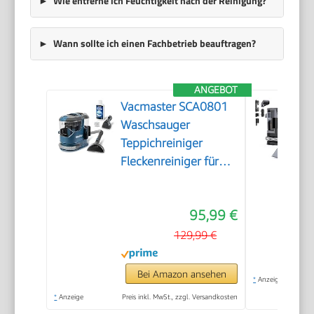
Wie entferne ich Feuchtigkeit nach der Reinigung?
Wann sollte ich einen Fachbetrieb beauftragen?
ANGEBOT
Vacmaster SCA0801
Waschsauger
Teppichreiniger
Fleckenreiniger für
Teppiche, Vorleger,
Polster, Treppen und
95,99 €
Autos | Nass-Trocken-
Sauger Starke
129,99 €
Saugkraft Wasser
Waschen
Bei Amazon ansehen
*
Anzeige
Dekontamination |
*
Anzeige
Preis inkl. MwSt., zzgl. Versandkosten
800 W