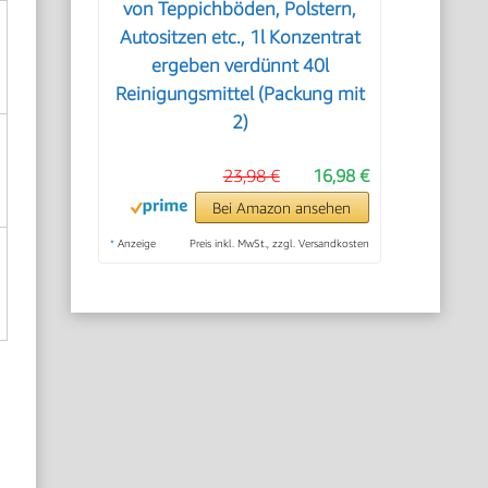
von Teppichböden, Polstern,
Autositzen etc., 1l Konzentrat
ergeben verdünnt 40l
Reinigungsmittel (Packung mit
2)
23,98 €
16,98 €
Bei Amazon ansehen
*
Anzeige
Preis inkl. MwSt., zzgl. Versandkosten