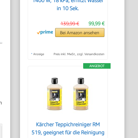
1400 W, 18 kPa, erhitzt Wasser
in 10 Sek.
139,99 €
99,99 €
Bei Amazon ansehen
*
Anzeige
Preis inkl. MwSt., zzgl. Versandkosten
ANGEBOT
n
Kärcher Teppichreiniger RM
519, geeignet für die Reinigung