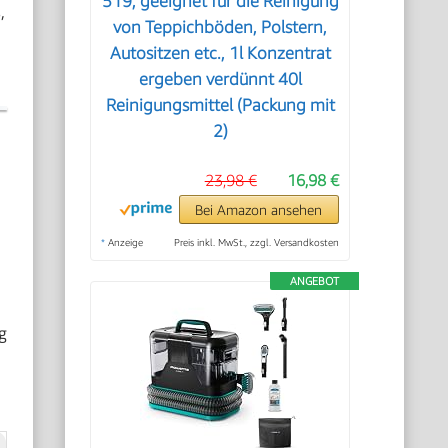
519, geeignet für die Reinigung
,
von Teppichböden, Polstern,
Autositzen etc., 1l Konzentrat
ergeben verdünnt 40l
Reinigungsmittel (Packung mit
2)
23,98 €
16,98 €
Bei Amazon ansehen
l
*
Anzeige
Preis inkl. MwSt., zzgl. Versandkosten
ANGEBOT
g