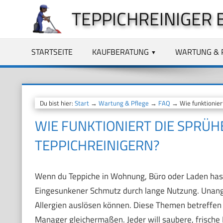
Zum
TEPPICHREINIGER 
Inhalt
springen
STARTSEITE
KAUFBERATUNG
WARTUNG & 
Du bist hier:
Start
→
Wartung & Pflege
→
FAQ
→ Wie funktionier
WIE FUNKTIONIERT DIE SPRÜ
TEPPICHREINIGERN?
Wenn du Teppiche in Wohnung, Büro oder Laden hast
Eingesunkener Schmutz durch lange Nutzung. Unan
Allergien auslösen können. Diese Themen betreffen 
Manager gleichermaßen. Jeder will saubere, frische 