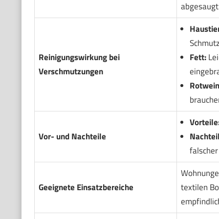
abgesaugt.
Haustie
Schmutz
Reinigungswirkung bei
Fett:
Lei
Verschmutzungen
eingebra
Rotwein
brauche
Vorteile
Vor- und Nachteile
Nachteil
falsche
Wohnungen,
Geeignete Einsatzbereiche
textilen B
empfindlic