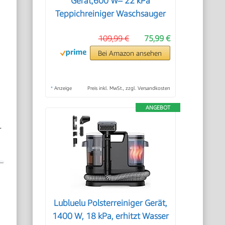
Gerät,600 W– 22 kPa
Teppichreiniger Waschsauger
109,99 €
75,99 €
Bei Amazon ansehen
*
Anzeige
Preis inkl. MwSt., zzgl. Versandkosten
ANGEBOT
-
Lubluelu Polsterreiniger Gerät,
1400 W, 18 kPa, erhitzt Wasser