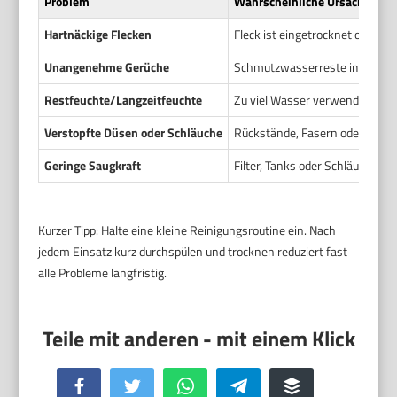
Problem
Wahrscheinliche Ursache
Hartnäckige Flecken
Fleck ist eingetrocknet oder f
Unangenehme Gerüche
Schmutzwasserreste im Tank, o
Restfeuchte/Langzeitfeuchte
Zu viel Wasser verwendet oder
Verstopfte Düsen oder Schläuche
Rückstände, Fasern oder Kalk 
Geringe Saugkraft
Filter, Tanks oder Schläuche si
Kurzer Tipp: Halte eine kleine Reinigungsroutine ein. Nach
jedem Einsatz kurz durchspülen und trocknen reduziert fast
alle Probleme langfristig.
Facebook
Twitter
WhatsApp
Telegram
Buffer