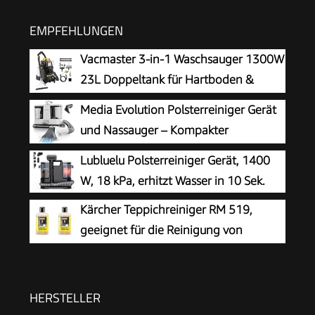
EMPFEHLUNGEN
Vacmaster 3-in-1 Waschsauger 1300W
23L Doppeltank für Hartboden &
Teppich
Media Evolution Polsterreiniger Gerät
und Nassauger – Kompakter
Teppichreiniger und Textilreiniger –
Lubluelu Polsterreiniger Gerät, 1400
Waschsauger für Teppich, Polster Autositze &
W, 18 kPa, erhitzt Wasser in 10 Sek.
Sofa
Kärcher Teppichreiniger RM 519,
geeignet für die Reinigung von
Teppichböden, Polstern, Autositzen
etc., 1l Konzentrat ergeben verdünnt 40l
Reinigungsmittel (Packung mit 2)
HERSTELLER