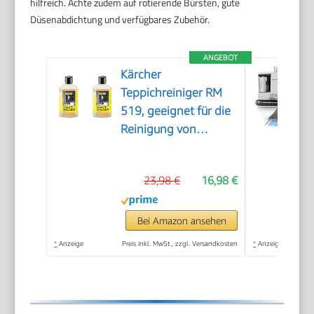
hilfreich. Achte zudem auf rotierende Bürsten, gute
Düsenabdichtung und verfügbares Zubehör.
ANGEBOT
Kärcher
Teppichreiniger RM
519, geeignet für die
Reinigung von
Teppichböden,
Polstern, Autositzen
23,98 €
16,98 €
etc., 1l Konzentrat
ergeben verdünnt 40l
Reinigungsmittel
Bei Amazon ansehen
(Packung mit 2)
*
Anzeige
Preis inkl. MwSt., zzgl. Versandkosten
*
Anzeige