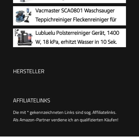
Reinigungsmittel (Packung mit 2)
Waschsauger
Vacmaster SCA0801 Waschsauger
Teppichreiniger Fleckenreiniger für
Teppiche, Vorleger, Polster, Treppen
Lubluelu Polsterreiniger Gerät, 1400
und Autos | Nass-Trocken-Sauger Starke
W, 18 kPa, erhitzt Wasser in 10 Sek.
Saugkraft Wasser Waschen Dekontamination |
800 W
HERSTELLER
AFFILIATELINKS
Die mit * gekennzeichneten Links sind sog. Affiliatelinks.
Als Amazon-Partner verdiene ich an qualifizierten Käufen!