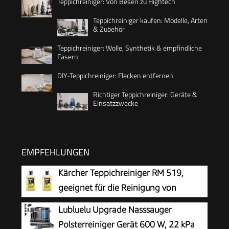
Teppichreiniger: Von Besen zu Hightech
Teppichreiniger kaufen: Modelle, Arten
& Zubehör
Teppichreiniger: Wolle, Synthetik & empfindliche
Fasern
DIY-Teppichreiniger: Flecken entfernen
Richtiger Teppichreiniger: Geräte &
Einsatzzwecke
EMPFEHLUNGEN
Kärcher Teppichreiniger RM 519,
geeignet für die Reinigung von
Teppichböden, Polstern, Autositzen
Lubluelu Upgrade Nasssauger
etc., 1l Konzentrat ergeben verdünnt 40l
Polsterreiniger Gerät 600 W, 22 kPa