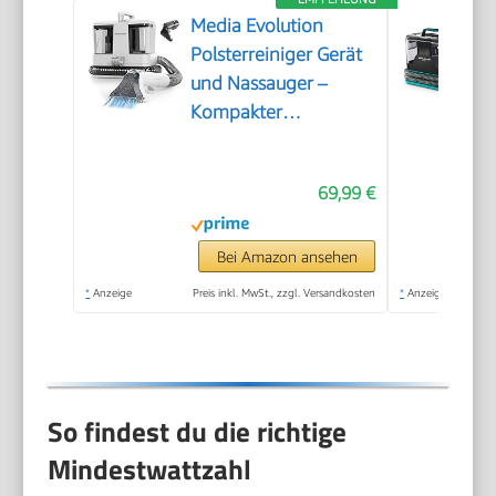
Media Evolution
Polsterreiniger Gerät
und Nassauger –
Kompakter
Teppichreiniger und
Textilreiniger –
69,99 €
Waschsauger für
Teppich, Polster
Autositze & Sofa
Bei Amazon ansehen
*
Anzeige
Preis inkl. MwSt., zzgl. Versandkosten
*
Anzeige
So findest du die richtige
Mindestwattzahl