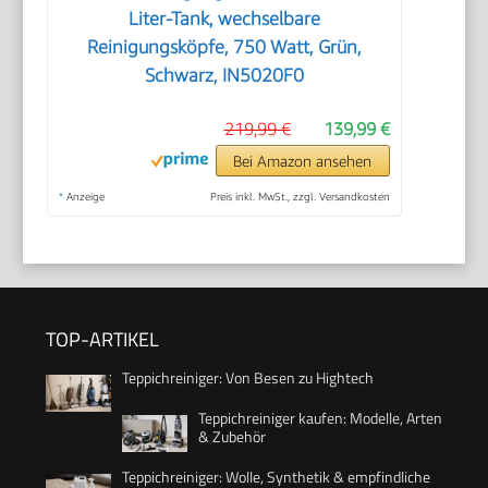
Liter-Tank, wechselbare
Reinigungsköpfe, 750 Watt, Grün,
Schwarz, IN5020F0
219,99 €
139,99 €
Bei Amazon ansehen
*
Anzeige
Preis inkl. MwSt., zzgl. Versandkosten
TOP-ARTIKEL
Teppichreiniger: Von Besen zu Hightech
Teppichreiniger kaufen: Modelle, Arten
& Zubehör
Teppichreiniger: Wolle, Synthetik & empfindliche