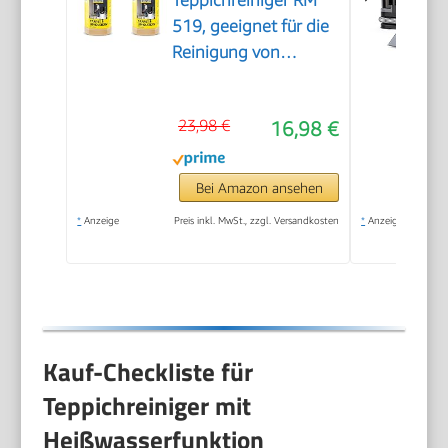
Teppichreiniger RM
519, geeignet für die
Reinigung von
Teppichböden,
Polstern, Autositzen
23,98 €
16,98 €
etc., 1l Konzentrat
ergeben verdünnt 40l
Reinigungsmittel
Bei Amazon ansehen
(Packung mit 2)
*
Anzeige
Preis inkl. MwSt., zzgl. Versandkosten
*
Anzeige
Kauf-Checkliste für
Teppichreiniger mit
Heißwasserfunktion