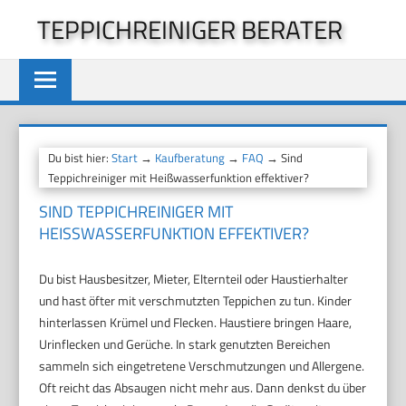
Zum
TEPPICHREINIGER BERATER
Inhalt
springen
Du bist hier:
Start
→
Kaufberatung
→
FAQ
→ Sind
Teppichreiniger mit Heißwasserfunktion effektiver?
SIND TEPPICHREINIGER MIT
HEISSWASSERFUNKTION EFFEKTIVER?
Du bist Hausbesitzer, Mieter, Elternteil oder Haustierhalter
und hast öfter mit verschmutzten Teppichen zu tun. Kinder
hinterlassen Krümel und Flecken. Haustiere bringen Haare,
Urinflecken und Gerüche. In stark genutzten Bereichen
sammeln sich eingetretene Verschmutzungen und Allergene.
Oft reicht das Absaugen nicht mehr aus. Dann denkst du über