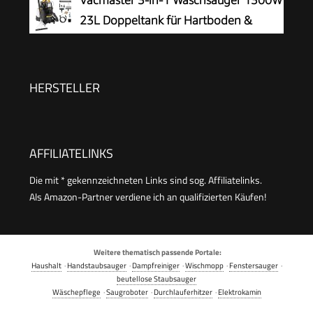
Vacmaster 3-in-1 Waschsauger 1300W
23L Doppeltank für Hartboden &
Teppich
HERSTELLER
AFFILIATELINKS
Die mit * gekennzeichneten Links sind sog. Affiliatelinks.
Als Amazon-Partner verdiene ich an qualifizierten Käufen!
Weitere thematisch passende Portale:
Haushalt
·
Handstaubsauger
·
Dampfreiniger
·
Wischmopp
·
Fenstersauger
·
beutellose Staubsauger
Wäschepflege
·
Saugroboter
·
Durchlauferhitzer
·
Elektrokamin