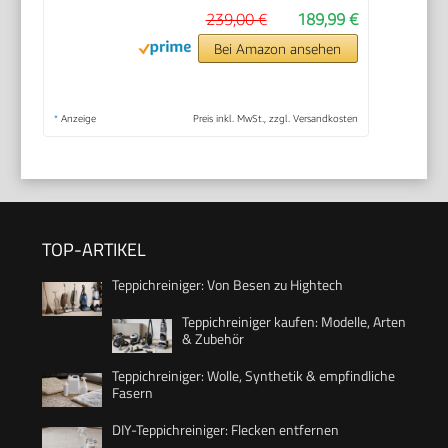
239,00 €
189,99 €
Bei Amazon ansehen
*
Anzeige
Preis inkl. MwSt., zzgl. Versandkosten
TOP-ARTIKEL
Teppichreiniger: Von Besen zu Hightech
Teppichreiniger kaufen: Modelle, Arten
& Zubehör
Teppichreiniger: Wolle, Synthetik & empfindliche
Fasern
DIY-Teppichreiniger: Flecken entfernen