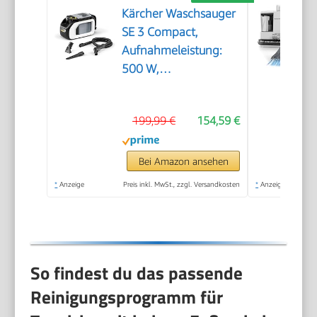
Kärcher Waschsauger
SE 3 Compact,
Aufnahmeleistung:
500 W,
Frischwassertank: 1,7
l, Fläche: 2,76 m2,
199,99 €
154,59 €
Gewicht: 4,1 kg,
Sprühsaugschlauch,
Waschpolsterdüse
Bei Amazon ansehen
und Waschfugendüse,
*
Anzeige
Preis inkl. MwSt., zzgl. Versandkosten
*
Anzeige
Weiß
So findest du das passende
Reinigungsprogramm für