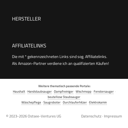
etc., 1l Konzentrat ergeben verdünnt 40l
Reinigungsmittel (Packung mit 2)
HERSTELLER
AFFILIATELINKS
Die mit * gekennzeichneten Links sind sog. Affiliatelinks.
Als Amazon-Partner verdiene ich an qualifizierten Käufen!
Weitere thematisch passende Portale:
Haushalt
·
Handstaubsauger
·
Dampfreiniger
·
Wischmopp
·
Fenstersauger
·
beutellose Staubsauger
Wäschepflege
·
Saugroboter
·
Durchlauferhitzer
·
Elektrokamin
© 2023-2026
Ostsee-Ventures UG
Datenschutz
·
Impressum