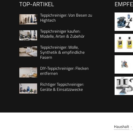
TOP-ARTIKEL
EMPF
Teppichreiniger: Von Besen zu
Hightech
Teppichreiniger kaufen:
Modelle, Arten & Zubehör
Fleckenr
Teppichreiniger: Wolle,
Vorleger
Synthetik & empfindliche
Fasern
Autos |
Teppich
DIY-Teppichreiniger: Flecken
Starke 
Autositz
entfernen
Dekonta
ergeben
Richtiger Teppichreiniger:
Teppich
Geräte & Einsatzzwecke
Reinigun
Kompakt
Textilre
Teppich,
Haushalt
·