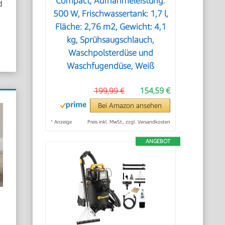
Compact, Aufnahmeleistung:
d
500 W, Frischwassertank: 1,7 l,
Fläche: 2,76 m2, Gewicht: 4,1
kg, Sprühsaugschlauch,
Waschpolsterdüse und
Waschfugendüse, Weiß
199,99 €
154,59 €
Bei Amazon ansehen
*
Anzeige
Preis inkl. MwSt., zzgl. Versandkosten
ANGEBOT