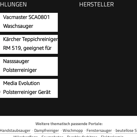
EHLUNGEN
HERSTELLER
Vacmaster SCA0801
Waschsauger
Teppichreiniger
Kärcher Teppichreiniger
einiger für Teppiche,
RM 519, geeignet für
, Polster, Treppen und
die Reinigung von
Nasssauger
 Nass-Trocken-Sauger
böden, Polstern,
Polsterreiniger
Saugkraft Wasser Waschen
en etc., 1l Konzentrat
Gerät,600 W– 22 kPa
mination | 800 W
Media Evolution
 verdünnt 40l
reiniger Waschsauger
Polsterreiniger Gerät
gsmittel (Packung mit 2)
und Nassauger –
er Teppichreiniger und
iniger – Waschsauger für
Weitere thematisch passende Portale:
 Polster Autositze & Sofa
Handstaubsauger
·
Dampfreiniger
·
Wischmopp
·
Fenstersauger
·
beutellose 