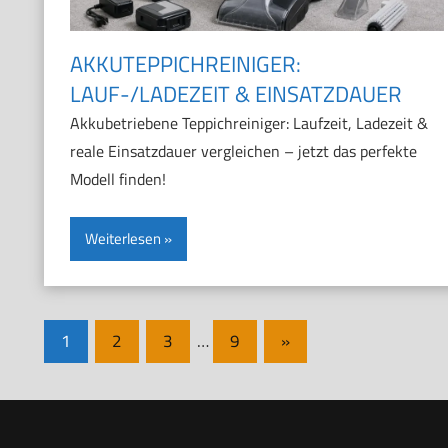
AKKUTEPPICHREINIGER:
LAUF-/LADEZEIT & EINSATZDAUER
Akkubetriebene Teppichreiniger: Laufzeit, Ladezeit &
reale Einsatzdauer vergleichen – jetzt das perfekte
Modell finden!
Weiterlesen
Seitennummerierung
Nächste
1
2
3
…
9
»
Beiträge
der
Beiträge