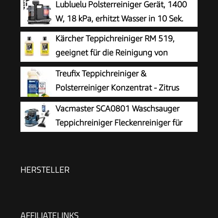
Lubluelu Polsterreiniger Gerät, 1400
W, 18 kPa, erhitzt Wasser in 10 Sek.
Kärcher Teppichreiniger RM 519,
geeignet für die Reinigung von
Teppichböden, Polstern, Autositzen
Treufix Teppichreiniger &
etc., 1l Konzentrat ergeben verdünnt 40l
Polsterreiniger Konzentrat - Zitrus
Reinigungsmittel (Packung mit 2)
Vacmaster SCA0801 Waschsauger
Teppichreiniger Fleckenreiniger für
Teppiche, Vorleger, Polster, Treppen
und Autos | Nass-Trocken-Sauger Starke
Saugkraft Wasser Waschen Dekontamination |
HERSTELLER
800 W
AFFILIATELINKS