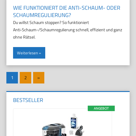
WIE FUNKTIONIERT DIE ANTI-SCHAUM- ODER
SCHAUMREGULIERUNG?
Du willst Schaum stoppen? So funktioniert
Anti‑Schaum-/Schaumregulierung schnell, effizient und ganz
ohne Rätsel.
Weiterlesen
Seitennummerierung
Nächste
1
2
»
der
Beiträge
Beiträge
BESTSELLER
ANGEBOT