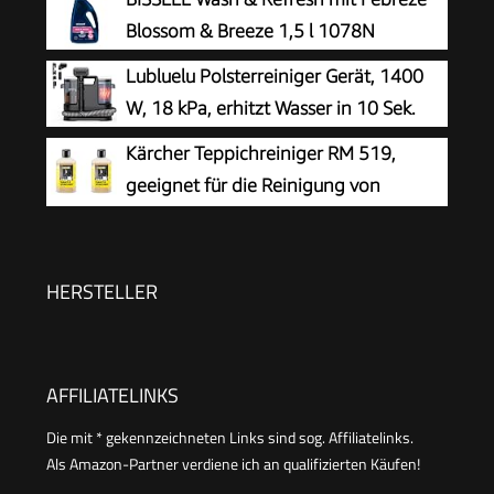
2.3-Liter-Tank, wechselbare Reinigungsköpfe,
Blossom & Breeze 1,5 l 1078N
750 Watt, Grün, Schwarz, IN5020F0
Lubluelu Polsterreiniger Gerät, 1400
W, 18 kPa, erhitzt Wasser in 10 Sek.
Kärcher Teppichreiniger RM 519,
geeignet für die Reinigung von
Teppichböden, Polstern, Autositzen
etc., 1l Konzentrat ergeben verdünnt 40l
Reinigungsmittel (Packung mit 2)
HERSTELLER
AFFILIATELINKS
Die mit * gekennzeichneten Links sind sog. Affiliatelinks.
Als Amazon-Partner verdiene ich an qualifizierten Käufen!